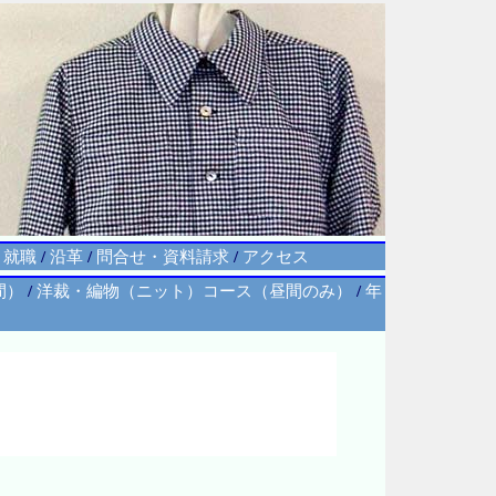
・就職
/
沿革
/
問合せ・資料請求
/
アクセス
間）
/
洋裁・編物（ニット）コース（昼間のみ）
/
年