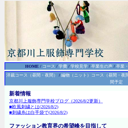
HOME
/
コース
/
学費
/
学校見学
/
卒業生の声
/
卒業
洋裁コース（昼間・夜間）
/
編物（ニット）コース（昼間・夜
間予定
新着情報
京都川上服飾専門学校ブログ（2026/8/2更新）
■欧風刺繍とは(2026/8/2)
■刺繍糸は白手袋で(2026/8/2)
ファッション教育界の希望峰を目指して