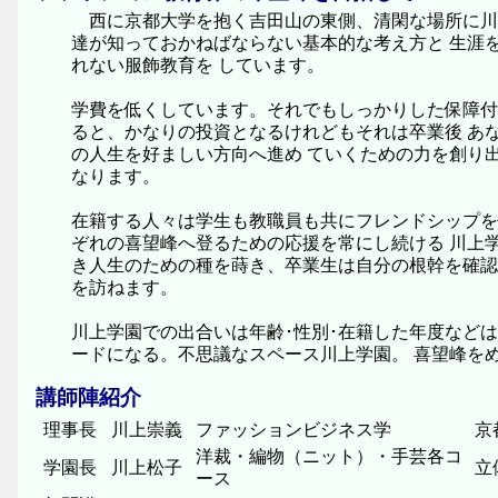
西に京都大学を抱く吉田山の東側、清閑な場所に川
達が知っておかねばならない基本的な考え方と 生涯
れない服飾教育を しています。
学費を低くしています。それでもしっかりした保障付
ると、かなりの投資となるけれどもそれは卒業後 あ
の人生を好ましい方向へ進め ていくための力を創り
なります。
在籍する人々は学生も教職員も共にフレンドシップを
ぞれの喜望峰へ登るための応援を常にし続ける 川上
き人生のための種を蒔き、卒業生は自分の根幹を確認
を訪ねます。
川上学園での出合いは年齢･性別･在籍した年度など
ードになる。不思議なスペース川上学園。 喜望峰を
講師陣紹介
理事長
川上崇義
ファッションビジネス学
京
洋裁・編物（ニット）・手芸各コ
学園長
川上松子
立
ース