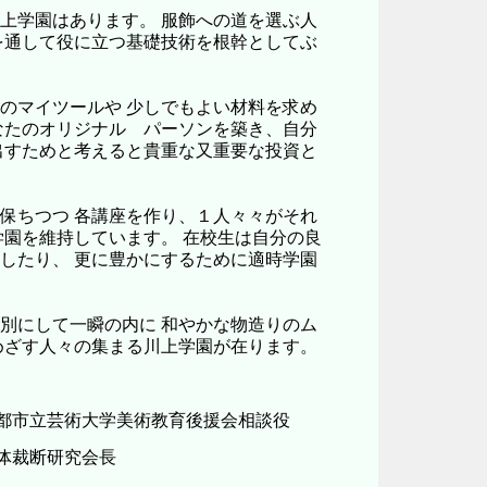
上学園はあります。 服飾への道を選ぶ人
を通して役に立つ基礎技術を根幹としてぶ
のマイツールや 少しでもよい材料を求め
なたのオリジナル パーソンを築き、自分
出すためと考えると貴重な又重要な投資と
保ちつつ 各講座を作り、１人々々がそれ
学園を維持しています。 在校生は自分の良
したり、 更に豊かにするために適時学園
は別にして一瞬の内に 和やかな物造りのム
めざす人々の集まる川上学園が在ります。
都市立芸術大学美術教育後援会相談役
体裁断研究会長